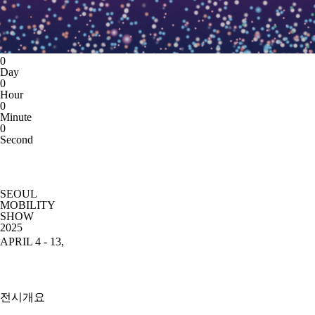
0
Day
0
Hour
0
Minute
0
Second
SEOUL
MOBILITY
SHOW
2025
APRIL 4 - 13,
전시개요